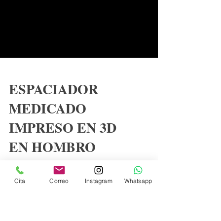
ESPACIADOR
MEDICADO
IMPRESO EN 3D
Cita
Correo
Instagram
Whatsapp
EN HOMBRO
Los defectos óseos secundarios a HPAF son un