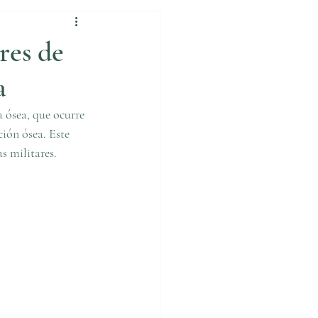
res de
a
a ósea, que ocurre 
ión ósea. Este 
s militares.