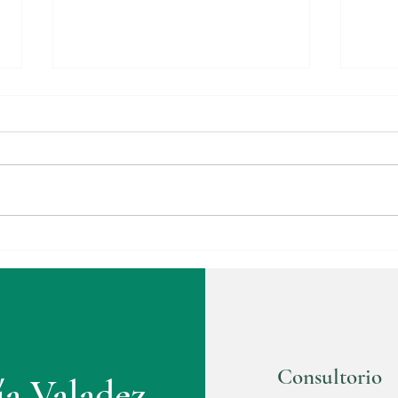
ESPACIADOR MEDICADO
Arthr
IMPRESO EN 3D EN HOMBRO
ligam
insid
Consultorio
ía Valadez