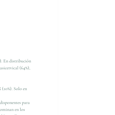
). En distribución 
sicervical (64%), 
 (10%). Solo en 
edisponentes para 
dominan en los 