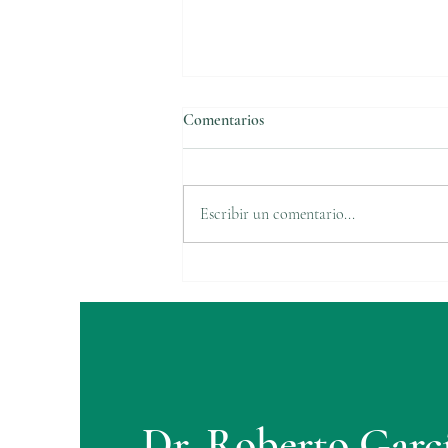
Comentarios
Escribir un comentario...
Development of a Near Infrared
lymphatic Imaging Device
Dr. Roberto Garc